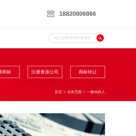
18820806866
册商标
注册香港公司
商标转让
首页
>
业务范围
>
一般纳税人