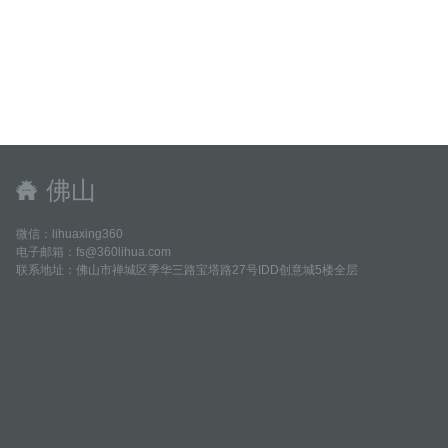
佛山
微信：lihuaxing360
电子邮箱：fs@360lihua.com
联系地址：佛山市禅城区季华三路宝塔路27号IDD创意城5楼全层