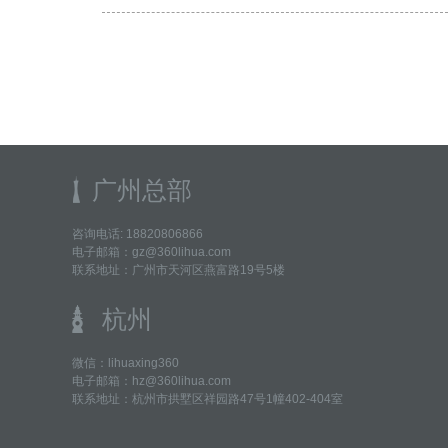
广州总部
咨询电话: 18820806866
电子邮箱：gz@360lihua.com
联系地址：广州市天河区燕富路19号5楼
杭州
微信：lihuaxing360
电子邮箱：hz@360lihua.com
联系地址：杭州市拱墅区祥园路47号1幢402-404室