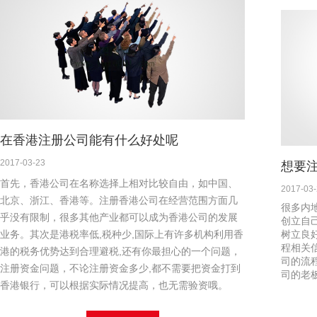
在香港注册公司能有什么好处呢
2017-03-23
想要
首先，香港公司在名称选择上相对比较自由，如中国、
2017-03
北京、浙江、香港等。注册香港公司在经营范围方面几
很多内
乎没有限制，很多其他产业都可以成为香港公司的发展
创立自
业务。其次是港税率低,税种少,国际上有许多机构利用香
树立良
程相关
港的税务优势达到合理避税,还有你最担心的一个问题，
司的流
注册资金问题，不论注册资金多少,都不需要把资金打到
司的老
香港银行，可以根据实际情况提高，也无需验资哦。